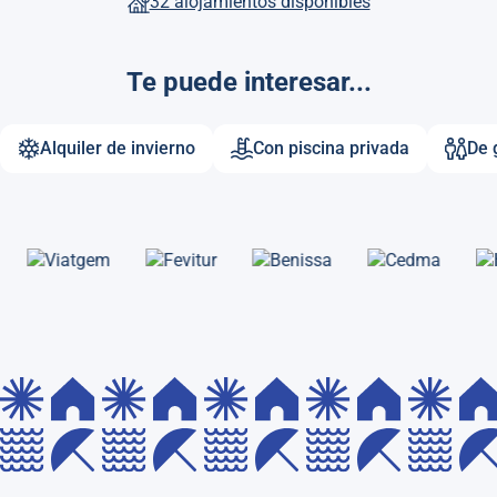
32 alojamientos disponibles
Te puede interesar...
Alquiler de invierno
Con piscina privada
De 