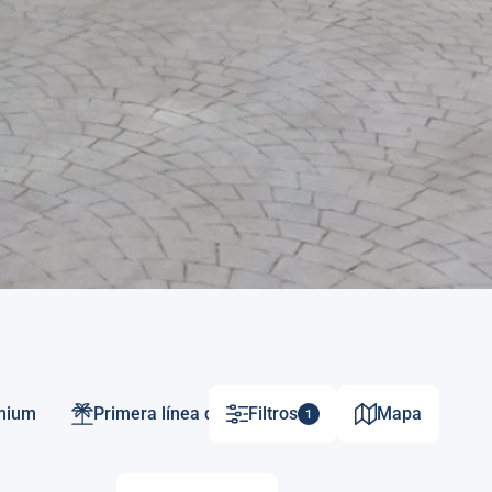
emium
Primera línea de playa
Filtros
Mapa
1