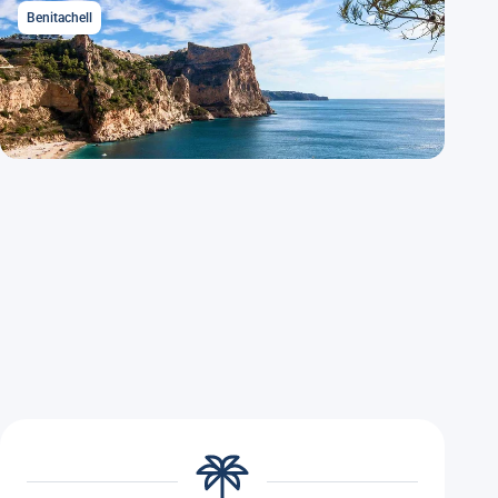
Benitachell
Benitachell
Descubrir Benitachell
3 alojamientos disponibles