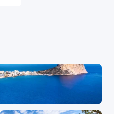
Calpe
Descubrir Calpe
58 alojamientos disponibles