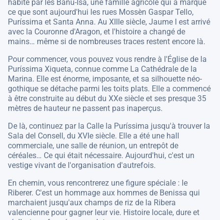
habité par les Banu-Isa, une famille agricole qui a marqué
ce que sont aujourd'hui les rues Mossèn Gaspar Tello,
Puríssima et Santa Anna. Au XIIIe siècle, Jaume I est arrivé
avec la Couronne d'Aragon, et l'histoire a changé de
mains… même si de nombreuses traces restent encore là.
Pour commencer, vous pouvez vous rendre à l'Église de la
Puríssima Xiqueta, connue comme La Cathédrale de la
Marina. Elle est énorme, imposante, et sa silhouette néo-
gothique se détache parmi les toits plats. Elle a commencé
à être construite au début du XXe siècle et ses presque 35
mètres de hauteur ne passent pas inaperçus.
De là, continuez par la Calle la Puríssima jusqu'à trouver la
Sala del Consell, du XVIe siècle. Elle a été une hall
commerciale, une salle de réunion, un entrepôt de
céréales… Ce qui était nécessaire. Aujourd'hui, c'est un
vestige vivant de l'organisation d'autrefois.
En chemin, vous rencontrerez une figure spéciale : le
Riberer. C'est un hommage aux hommes de Benissa qui
marchaient jusqu'aux champs de riz de la Ribera
valencienne pour gagner leur vie. Histoire locale, dure et