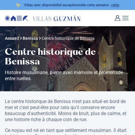
✨
Villas avec disponibilité exceptionnelle cette semaine
+info
Accueil
Benissa
Centre historique de Benissa
Centre historique de
Benissa
Histoire musulmane, pierre avec mémoire et promenade
entre ruelles.
Le centre historique de Benissa n'est pas situé en bord de
mer et c'est peut-être pour cela qu'il conserve encore
beaucoup d'authenticité. Moins de bruit, plus de calme, et
une histoire riche à chaque coin de rue.
Ce noyau est né en tant que settlement musulman. Il était