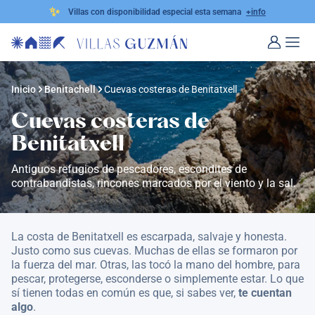
✨
Villas con disponibilidad especial esta semana
+info
Inicio
Benitachell
Cuevas costeras de Benitatxell
Cuevas costeras de
Benitatxell
Antiguos refugios de pescadores, escondites de
contrabandistas, rincones marcados por el viento y la sal.
La costa de Benitatxell es escarpada, salvaje y honesta.
Justo como sus cuevas. Muchas de ellas se formaron por
la fuerza del mar. Otras, las tocó la mano del hombre, para
pescar, protegerse, esconderse o simplemente estar. Lo que
sí tienen todas en común es que, si sabes ver,
te cuentan
algo
.