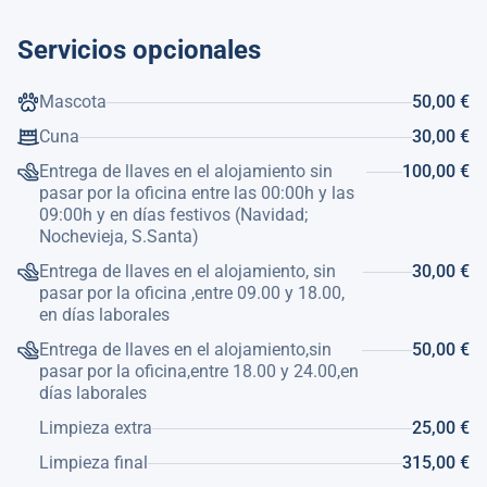
nevera, microondas, horno, congelador, lavavajillas,
Servicios opcionales
vajilla/cubertería, utensilios/cocina, cafetera, tostadora,
hervidor de agua y exprimidor.
Mascota
50,00 €
Ref. Turística: VT-508676-A
Cuna
30,00 €
Entrega de llaves en el alojamiento sin
100,00 €
pasar por la oficina entre las 00:00h y las
09:00h y en días festivos (Navidad;
Nochevieja, S.Santa)
Entrega de llaves en el alojamiento, sin
30,00 €
pasar por la oficina ,entre 09.00 y 18.00,
en días laborales
Entrega de llaves en el alojamiento,sin
50,00 €
pasar por la oficina,entre 18.00 y 24.00,en
días laborales
Limpieza extra
25,00 €
Limpieza final
315,00 €