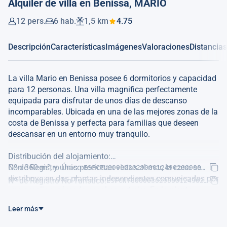
Alquiler de villa en Benissa, MARIO
12 pers.
6 hab.
1,5 km
4.75
Descripción
Características
Imágenes
Valoraciones
Distancias
La villa Mario en Benissa posee 6 dormitorios y capacidad
para 12 personas. Una villa magnifica perfectamente
equipada para disfrutar de unos días de descanso
incomparables. Ubicada en una de las mejores zonas de la
costa de Benissa y perfecta para familias que deseen
descansar en un entorno muy tranquilo.
Distribución del alojamiento:
Con 360 m², y unas preciosas vistas al mar, la casa se
Nº de Registro Único:
ESFCTU00000302900012490200000000000
distribuye en dos plantas independientes comunicadas por
Nº de Registro No Turístico:
ESFCNT00000302900012490200000
una amplia y cómoda escalera exterior. En la planta
primera o principal, encontramos una cocina nueva y
Leer más
completamente equipada que da al salón comedor y zona
de tv con sofá, aire acondicionado y salida a una gran