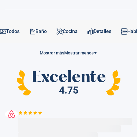
Todos
Baño
Cocina
Detalles
Habi
Mostrar más
Mostrar menos
Excelente
4.75