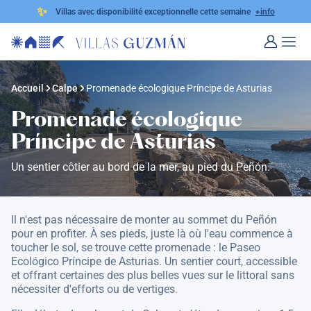
✨
Villas avec disponibilité exceptionnelle cette semaine
+info
Accueil
Calpe
Promenade écologique Príncipe de Asturias
Promenade écologique
Príncipe de Asturias
Un sentier côtier au bord de la mer, au pied du Peñón.
Il n'est pas nécessaire de monter au sommet du Peñón
pour en profiter. À ses pieds, juste là où l'eau commence à
toucher le sol, se trouve cette promenade : le Paseo
Ecológico Príncipe de Asturias. Un sentier court, accessible
et offrant certaines des plus belles vues sur le littoral sans
nécessiter d'efforts ou de vertiges.