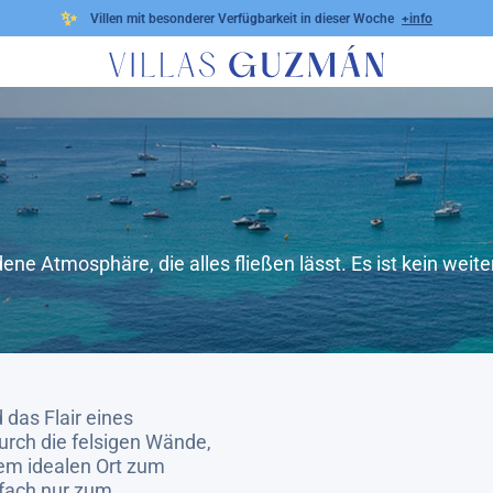
✨
Villen mit besonderer Verfügbarkeit in dieser Woche
+info
e Atmosphäre, die alles fließen lässt. Es ist kein weite
 das Flair eines
urch die felsigen Wände,
nem idealen Ort zum
fach nur zum