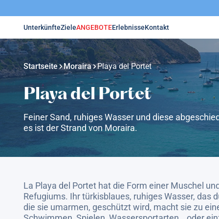
Unterkünfte
Ziele
ANGEBOTE
Erlebnisse
Kontakt
Startseite
Moraira
Playa del Portet
Playa del Portet
Feiner Sand, ruhiges Wasser und diese abgeschieden
es ist der Strand von Moraira.
La Playa del Portet hat die Form einer Muschel und
Refugiums. Ihr türkisblaues, ruhiges Wasser, das d
die sie umarmen, geschützt wird, macht sie zu ei
Schwimmen, Spielen, Wassersportarten… oder ein