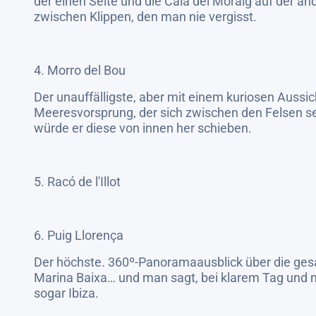
der einen Seite und die Cala del Moraig auf der an
zwischen Klippen, den man nie vergisst.
4. Morro del Bou
Der unauffälligste, aber mit einem kuriosen Aussic
Meeresvorsprung, der sich zwischen den Felsen s
würde er diese von innen her schieben.
5. Racó de l'Illot
6. Puig Llorença
Der höchste. 360º-Panoramaausblick über die ges
Marina Baixa… und man sagt, bei klarem Tag und m
sogar Ibiza.