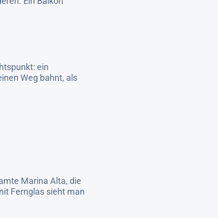
deren. Ein Balkon
htspunkt: ein
einen Weg bahnt, als
amte Marina Alta, die
it Fernglas sieht man