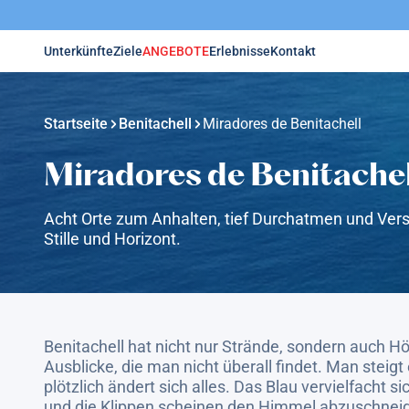
Unterkünfte
Ziele
ANGEBOTE
Erlebnisse
Kontakt
Startseite
Benitachell
Miradores de Benitachell
Miradores de Benitachel
Acht Orte zum Anhalten, tief Durchatmen und Vers
Stille und Horizont.
Benitachell hat nicht nur Strände, sondern auch H
Ausblicke, die man nicht überall findet. Man steigt
plötzlich ändert sich alles. Das Blau vervielfacht sic
und die Klippen scheinen den Himmel abzuschnei