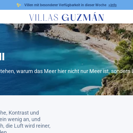
✨
Villen mit besonderer Verfügbarkeit in dieser Woche
+info
l
tehen, warum das Meer hier nicht nur Meer ist, sondern 
öhe, Kontrast und
 ein wenig an, und
h, die Luft wird reiner,
den.