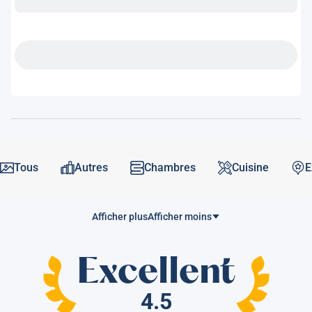
Tous
Autres
Chambres
Cuisine
E
Afficher plus
Afficher moins
Excellent
4.5