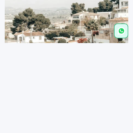
Distances
supermarkt Palco, Carrer Móstoles, 35, 03724
1,1 km
Teulada, Alicante
Restaurante Ca Pepe, Calle Haya, 51, 03724
1,2 km
Teulada, Spain, Alicante
Playa de l'Ampolla, Calle Aitana, 12, 03724 Teulada,
2,2 km
Spain, Alicante
Playa Platgetes, 03724 Moraira, Alicante
2,4 km
Club de Golf Ifach, Calle Micheta, 5, Ctra Moraira a
2,5 km