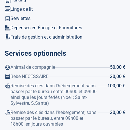
Elle dispose d´un jardin, salon de jardin, terrain clos,
terrasse de 120 m², barbecue encastré, cheminée, accès
Linge de lit
internet gratuit (wifi), balcon, chauffage, radiateurs
Serviettes
électriques, climatisation dans les chambres, piscine
privée, parking en plein air dans le même bâtiment.
Dépenses en Énergie et Fournitures
La cuisine séparée, mixte: gaz et électrique est équipée
Frais de gestion et d'administration
d'un réfrigérateur, micro-ondes, four, congélateur, vaisselle /
couverts, ustensiles de cuisine, cafetière, grille-pain,
Services optionnels
bouilloire et presse-agrumes.
Ref. Touristique: AT-457268-A
Animal de compagnie
50,00 €
Bébé NECESSAIRE
30,00 €
Remise des clés dans l'hébergement sans
100,00 €
passer par le bureau entre 00h00 et 09h00
ainsi que les jours feriés (Noël ; Saint-
Sylvestre, S.Santa)
Remise des clés dans l'hébergement, sans
30,00 €
passer par le bureau, entre 09h00 et
18h00, en jours ouvrables