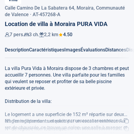
Calle Camino De La Sabatera 64, Moraira, Communauté
de Valence · AT-457268-A
Location de villa à Moraira PURA VIDA
7 pers.
3 ch.
2,2 km
4.50
Description
Caractéristiques
Images
Évaluations
Distances
Dis
La villa Pura Vida à Moraira dispose de 3 chambres et peut
accueillir 7 personnes. Une villa parfaite pour les familles
qui veulent se reposer et profiter de sa belle piscine
extérieure et privée.
Distribution de la villa:
Le logement a une superficie de 152 m² répartie sur deux
étages indépendants et reliés par un escalier extérieur. Au
Nº d'enregistrement unique:
ESFCTU00000303800070238600000
rez-de-chaussée, on trouve un salon, une salle à manger et
Nº de registre non touristique:
ESFCNT000003038000702386000