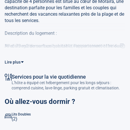
capacité de 4 personnes est situé au cœur de Moraira, une
destination parfaite pour les familles et les couples qui
recherchent des vacances relaxantes près de la plage et de
tous les services.
Description du logement :
Avec 73 m2 de surface habitable, l'appartement offre deux
Nº d'enregistrement unique:
ESFCTU00000303800071385600000
chambres avec lits doubles et climatisation, offrant un
espace confortable et fonctionnel. Il dispose d'une salle de
Lire plus
bain complète avec douche et d'un toilette séparé, ce qui
facilite la cohabitation pendant votre séjour. La cuisine
Services pour la vie quotidienne
américaine est entièrement équipée d'électroménagers
L'hôte a équipé cet hébergement pour les longs séjours :
dernier cri, et un grand salon ouvert avec climatisation, une
comprend cuisine, lave-linge, parking gratuit et climatisation.
zone de canapé et TV, une agréable table ronde pour 4
convives, et une sortie sur une terrasse agréable avec de
Où allez-vous dormir ?
belles vues sur la mer, le Peñón de Ifach et le village côtier
de Moraira.
Lits Doubles
Le logement dispose de la climatisation dans toute la
(2)
maison et du chauffage par pompe à chaleur pour garantir
votre confort à toute saison. De plus, il offre une connexion