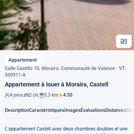
Appartement
Calle Castillo 10, Moraira, Communauté de Valence · VT-
500911-A
Appartement à louer à Moraira, Castell
4 pers.
2 ch.
0,3 km
4.50
Description
Caractéristiques
Images
Évaluations
Distances
Dis
L'appartement Castell avec deux chambres doubles et une