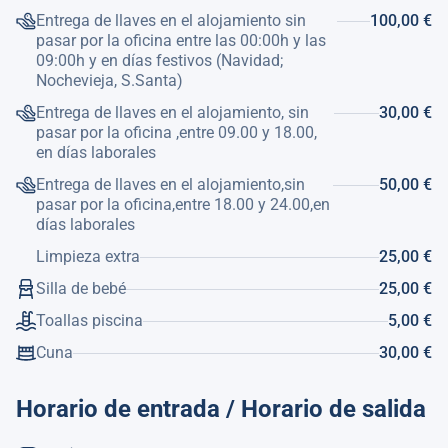
Dispone de jardín, mobiliario jardín, parcela vallada,
Entrega de llaves en el alojamiento sin
100,00 €
terraza, barbacoa, chimenea decorativa, plancha, acceso
pasar por la oficina entre las 00:00h y las
gratuito a internet (wifi), calefacción, aire acondicionado,
09:00h y en días festivos (Navidad;
Nochevieja, S.Santa)
piscina privada, piscina climatizada privada (previa
contratación), parking aire libre en mismo edificio, 1
Entrega de llaves en el alojamiento, sin
30,00 €
Televisor.
pasar por la oficina ,entre 09.00 y 18.00,
La cocina independiente, está equipada con nevera,
en días laborales
microondas, horno, congelador, lavadora, secadora,
Entrega de llaves en el alojamiento,sin
50,00 €
lavavajillas, vajilla/cubertería, utensilios/cocina, cafetera,
pasar por la oficina,entre 18.00 y 24.00,en
tostadora, hervidor de agua y exprimidor.
días laborales
Hay un carrito de mano para llevar a la playa; se puede
Limpieza extra
25,00 €
llenar hasta 65 kg.
Silla de bebé
25,00 €
Atención:
Toallas piscina
5,00 €
1: NO está permitido fumar en esta casa.
Ref. Turística: VT-496507-A
Cuna
30,00 €
Horario de entrada / Horario de salida