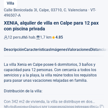
Villa
Calle Benicolada 3I, Calpe, 03710, C. Valenciana · VT-
496507-A
XENIA, alquiler de villa en Calpe para 12 pax
con piscina privada
12 pers.
6 hab.
1,7 km
4.85
Descripción
Características
Imágenes
Valoraciones
Distancias
La villa Xenia en Calpe posee 6 dormitorios, 3 baños y
capacidad para 12 personas. Con cercanía a todos los
servicios y a la playa, la villa reúne todos los requisitos
para pasar unas vacaciones relajadas en familia.
Distribución de la villa:
Con 342 m2 de vivienda, la villa se distribuye en dos
plantas comunicadas por unas escaleras internas. En la
Nº de Registro Único:
ESFCTU00000302900028594800000000000