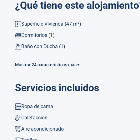
¿Qué tiene este alojamiento
Dispone de ascensor, acceso gratuito a internet (wifi), c
alojamiento.
Superficie Vivienda
(47 m²)
La cocina americana, de vitrocerámica, está equipada co
lavavajillas, vajilla/cubertería, utensilios/cocina, cafete
Dormitorios
(1)
Ref. Turística: VT-484956-A
Baño con Ducha
(1)
Mostrar 24 características más
Servicios incluidos
Ropa de cama
Calefacción
Aire acondicionado