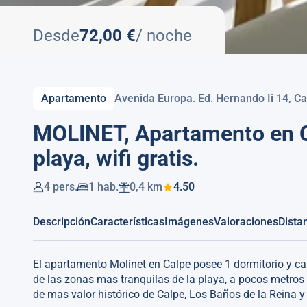
Desde
72,00 €
/ noche
Apartamento
Avenida Europa. Ed. Hernando Ii 14, Ca
MOLINET, Apartamento en Ca
playa, wifi gratis.
4 pers.
1 hab.
0,4 km
4.50
Descripción
Características
Imágenes
Valoraciones
Dista
El apartamento Molinet en Calpe posee 1 dormitorio y c
de las zonas mas tranquilas de la playa, a pocos metros 
de mas valor histórico de Calpe, Los Baños de la Reina y