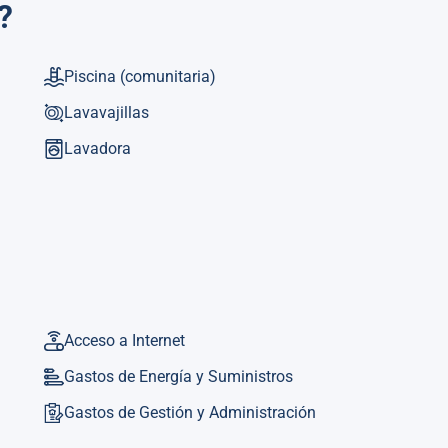
?
alefacción bomba de calor, aire acondicionado en todo el
Piscina
(comunitaria)
n nevera, microondas, horno, congelador, lavadora,
ra, tostadora, hervidor de agua y exprimidor.
Lavavajillas
Lavadora
Acceso a Internet
Gastos de Energía y Suministros
Gastos de Gestión y Administración