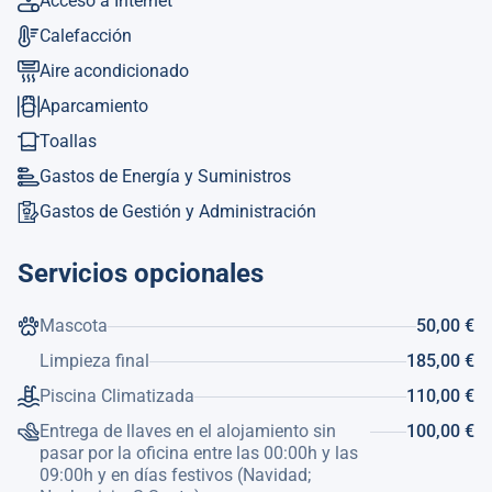
Acceso a Internet
Dispone de jardín, mobiliario jardín, parcela vallada,
Calefacción
terraza, lavadora, barbacoa, plancha, acceso gratuito a
Aire acondicionado
internet (wifi), calefacción bomba de calor, aire
acondicionado, piscina privada, parking aire libre en
Aparcamiento
mismo edificio, Televisión.La cocina americana, está
Toallas
equipada con nevera, microondas, horno, congelador,
lavavajillas, vajilla/cubertería, utensilios/cocina, cafetera,
Gastos de Energía y Suministros
tostadora, hervidor de agua y exprimidor.
Gastos de Gestión y Administración
Ref. Turística: VT-459552-A
Servicios opcionales
Mascota
50,00 €
Limpieza final
185,00 €
Piscina Climatizada
110,00 €
Entrega de llaves en el alojamiento sin
100,00 €
pasar por la oficina entre las 00:00h y las
09:00h y en días festivos (Navidad;