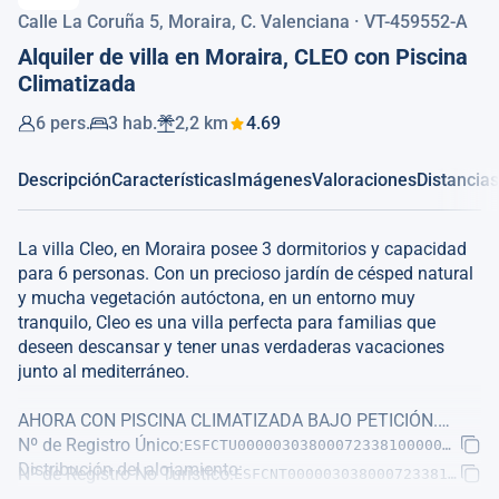
Calle La Coruña 5, Moraira, C. Valenciana · VT-459552-A
Alquiler de villa en Moraira, CLEO con Piscina
Climatizada
6 pers.
3 hab.
2,2 km
4.69
Descripción
Características
Imágenes
Valoraciones
Distancias
La villa Cleo, en Moraira posee 3 dormitorios y capacidad
para 6 personas. Con un precioso jardín de césped natural
y mucha vegetación autóctona, en un entorno muy
tranquilo, Cleo es una villa perfecta para familias que
deseen descansar y tener unas verdaderas vacaciones
junto al mediterráneo.
AHORA CON PISCINA CLIMATIZADA BAJO PETICIÓN.
Nº de Registro Único:
ESFCTU00000303800072338100000000000
Distribución del alojamiento:
Nº de Registro No Turístico:
ESFCNT00000303800072338100000