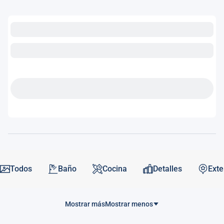
Todos
Baño
Cocina
Detalles
Exte
Mostrar más
Mostrar menos