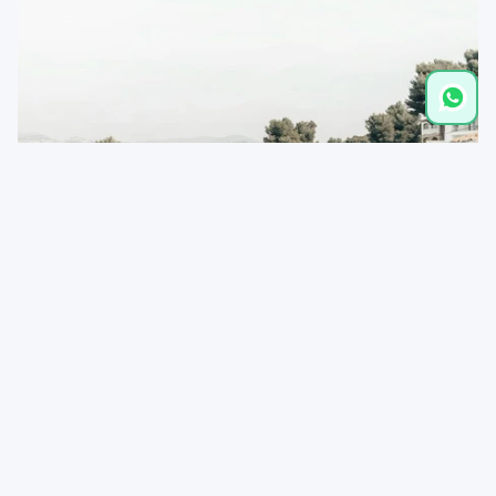
Distancias
Playa de Rocas
0,0 km
Moraira
1,5 km
Brevis
1,5 km