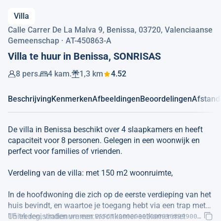
Villa
Calle Carrer De La Malva 9, Benissa, 03720, Valenciaanse
Gemeenschap · AT-450863-A
Villa te huur in Benissa, SONRISAS
8 pers.
4 kam.
1,3 km
4.52
Beschrijving
Kenmerken
Afbeeldingen
Beoordelingen
Afstand
De villa in Benissa beschikt over 4 slaapkamers en heeft
capaciteit voor 8 personen. Gelegen in een woonwijk en
perfect voor families of vrienden.
Verdeling van de villa: met 150 m2 woonruimte,
In de hoofdwoning die zich op de eerste verdieping van het
huis bevindt, en waartoe je toegang hebt via een trap met
15 treden, vinden we een woonkamer-eetkamer met
Uniek registratienummer:
ESFCTU00000302900016899900000000