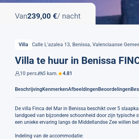
Van
239,00 €
/ nacht
Villa
Calle L'azalea 13, Benissa, Valenciaanse Gem
Villa te huur in Benissa F
10 pers.
5 kam.
4.81
Beschrijving
Kenmerken
Afbeeldingen
Beoordelingen
Bes
De villa Finca del Mar in Benissa beschikt over 5 slaapk
landgoed van bijzondere schoonheid door zijn typische sti
een unieke ervaring langs de Middellandse Zee willen be
Indeling van de accommodatie: