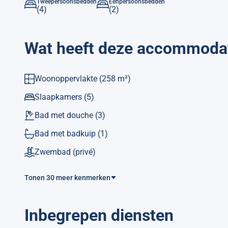
Beschikt over tuin, tuinmeubilair, omheind perceel, terras,
Tweepersoonsbedden
Eenpersoonsbedden
(4)
(2)
warmtepomp verwarming, airconditioning, privézwembad,
De open keuken is uitgerust met koelkast, magnetron, ove
koffiezetapparaat, broodrooster en waterkoker.
Wat heeft deze accommoda
Toerist. Ref.: VUT0515774-A
Woonoppervlakte
(258 m²)
Slaapkamers
(5)
Bad met douche
(3)
Bad met badkuip
(1)
Zwembad
(privé)
Tonen 30 meer kenmerken
Inbegrepen diensten