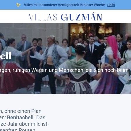
✨
Villen mit besonderer Verfügbarkeit in dieser Woche
+info
ell
bergen, ruhigen Wegen und Menschen, die sich noch beim
, ohne einen Plan
en:
Benitachell
. Das
e Jahr über mild ist,
sanften Routen