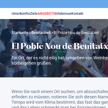
Unterkünfte
Ziele
ANGEBOTE
Erlebnisse
Kontakt
Startseite
Benitachell
El Poble Nou de Benitatxell
El Poble Nou de Benitatx
Ein Ort, der es nicht eilig hat, umgeben von Wein
Vorbeigehen grüßen.
Wenn Sie nach einem Ort suchen, um abzuschalten
erfinden zu müssen, notieren Sie sich diesen Nam
Tempo wird vom Klima bestimmt, das fast das ganz
und das Leben schmeckt man bei Spaziergängen, 