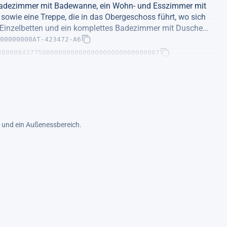
 Badezimmer mit Badewanne, ein Wohn- und Esszimmer mit
sowie eine Treppe, die in das Obergeschoss führt, wo sich
Einzelbetten und ein komplettes Badezimmer mit Dusche
00000000AT-423472-A6
3800084377500000000000000000000000000007
Terrassenbereich ist mit Liegestühlen und einem
zu speisen.
trand „MORAIRA“, 3 km von der Stadt „MORAIRA“, 4 km vom
“, 7 km vom Bahnhof „TEULADA“ und 120 km vom
l und ein Außenessbereich.
ill, Bügeleisen, kostenloser Internetzugang (WLAN),
lben Gebäude, 1 Fernseher, Satellitenfernsehen (Sprachen:
schrank, Mikrowelle, Backofen, Gefrierschrank,
enutensilien, Kaffeemaschine und Toaster.