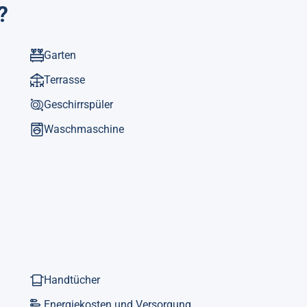
?
Garten
Terrasse
Geschirrspüler
Waschmaschine
Handtücher
Energiekosten und Versorgung