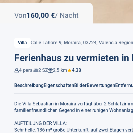
Von
160,00 €
/ Nacht
Villa
Calle Lahore 9, Moraira, 03724, Valencia Regio
Ferienhaus zu vermieten i
4 pers.
2 SZ
2,5 km
4.38
Beschreibung
Eigenschaften
Bilder
Bewertungen
Entfern
Die Villa Sebastian in Moraira verfügt über 2 Schlafzimmer
familienfreundlichen Gegend in einer ruhigen Wohnanlag
AUFTEILUNG DER VILLA:
Sehr helle, 136 m² große Unterkunft, auf zwei Etagen ver