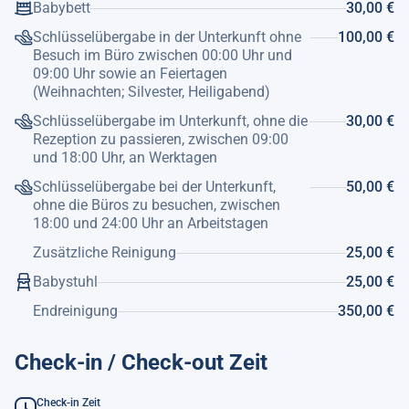
Sonnenuntergänge von Calpe beobachten können. Über
Babybett
30,00 €
eine kleine Treppe gelangt man auf die große Terrasse mit
Schlüsselübergabe in der Unterkunft ohne
100,00 €
Swimmingpool, Außendusche und einer schönen
Besuch im Büro zwischen 00:00 Uhr und
bioklimatischen Pergola mit Sofas und einem Tisch zum
09:00 Uhr sowie an Feiertagen
Genießen vor dem Wasser. Ein Bereich mit Liegestühlen
(Weihnachten; Silvester, Heiligabend)
zum Sonnenbaden und alle mit unschlagbaren offenen
Schlüsselübergabe im Unterkunft, ohne die
30,00 €
Blick auf die Berge und Calpe. Der Pool misst 9 / 4,5 Meter
Rezeption zu passieren, zwischen 09:00
und hat römische Stufen, um das Innere zu erreichen. Die
und 18:00 Uhr, an Werktagen
Villa verfügt über einen Außenparkplatz und eine Pergola
für Schatten, insgesamt 5 bis 6 Fahrzeuge können
Schlüsselübergabe bei der Unterkunft,
50,00 €
innerhalb des Grundstücks geparkt werden.
ohne die Büros zu besuchen, zwischen
18:00 und 24:00 Uhr an Arbeitstagen
Die Sauna steht auf Anfrage und gegen Aufpreis zur
Zusätzliche Reinigung
25,00 €
Verfügung.,
Babystuhl
25,00 €
Zum Supermarkt Ortenbach sind es 400 m, zum
Endreinigung
350,00 €
Restaurant Komfort 700 m, und zum Michelin-Stern-
Restaurant: "Beat", 2 km vom Felsenstrand "Baños de la
Check-in / Check-out Zeit
Reina", 2 km von Calpe", 2 km vom Sandstrand "Playa del
Arenal Bol", 5 km vom Naturpark "Parque Natural del
Peñon de Ifach", 9 km vom Golfplatz "Club de Golf Ifach",
Check-in Zeit