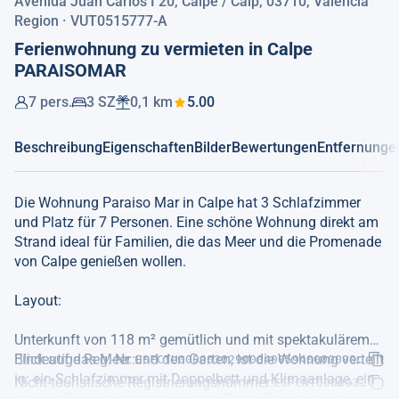
Avenida Juan Carlos I 20, Calpe / Calp, 03710, Valencia
Region · VUT0515777-A
Ferienwohnung zu vermieten in Calpe
PARAISOMAR
7 pers.
3 SZ
0,1 km
5.00
Beschreibung
Eigenschaften
Bilder
Bewertungen
Entfernunge
Die Wohnung Paraiso Mar in Calpe hat 3 Schlafzimmer
und Platz für 7 Personen. Eine schöne Wohnung direkt am
Strand ideal für Familien, die das Meer und die Promenade
von Calpe genießen wollen.
Layout:
Unterkunft von 118 m² gemütlich und mit spektakulärem
Blick auf das Meer und den Garten, ist die Wohnung verteilt
Eindeutige Reg.-Nr.:
ESFCTU0000030290004005940000000000000
in: ein Schlafzimmer mit Doppelbett und Klimaanlage, ein
Nicht-touristische Registrierungsnummer:
ESFCNT00000302900
zweites Schlafzimmer mit einem Doppelbett plus ein