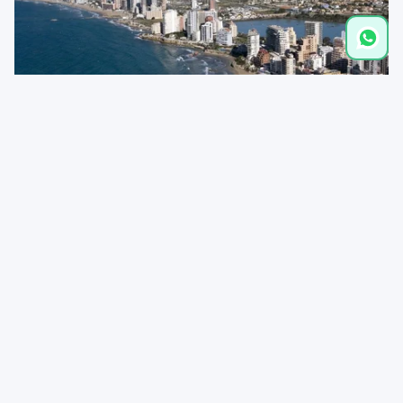
Entfernungen
Restaurant
0,0 km
playa de Levante
0,1 km
Supermarkt
0,1 km
Salinas de Calpe
0,2 km
Calpe centro
3,9 km