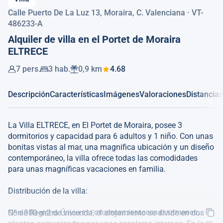
Calle Puerto De La Luz 13, Moraira, C. Valenciana · VT-
486233-A
Alquiler de villa en el Portet de Moraira
ELTRECE
7 pers.
3 hab.
0,9 km
4.68
Descripción
Características
Imágenes
Valoraciones
Distancias
La Villa ELTRECE, en El Portet de Moraira, posee 3
dormitorios y capacidad para 6 adultos y 1 niño. Con unas
bonitas vistas al mar, una magnifica ubicación y un diseño
contemporáneo, la villa ofrece todas las comodidades
para unas magníficas vacaciones en familia.
Distribución de la villa:
Con 300 m2 de vivienda, el alojamiento se divide en dos
Nº de Registro Único:
ESFCTU00000303800084232700000000000