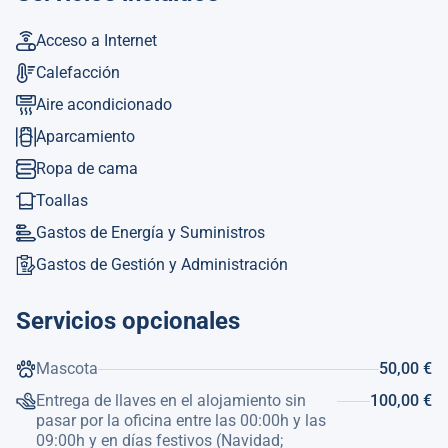
Dispone de mobiliario de jardín, parcela vallada, terraza,
plancha, acceso gratuito a internet (wifi), calefacción
Acceso a Internet
central de gas, aire acondicionado en el salón, piscina
Calefacción
privada, parking aire libre en mismo edificio, 1 Televisor.
La cocina americana, de vitrocerámica, está equipada con
Aire acondicionado
nevera, microondas, horno, congelador, lavadora,
Aparcamiento
lavavajillas, vajilla/cubertería, utensilios/cocina, cafetera,
tostadora, hervidor de agua y exprimidor.
Ropa de cama
Toallas
Ref. Turística: VT-486233-A
Gastos de Energía y Suministros
Gastos de Gestión y Administración
Servicios opcionales
Mascota
50,00 €
Entrega de llaves en el alojamiento sin
100,00 €
pasar por la oficina entre las 00:00h y las
09:00h y en días festivos (Navidad;